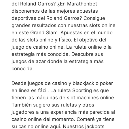
del Roland Garros? ¿En Marathonbet
disponemos de las mejores apuestas
deportivas del Roland Garros? Consigue
grandes resultados con nuestras slots online
en este Grand Slam. Apuestas en el mundo
de las slots online y físico. El objetivo del
juego de casino online. La ruleta online o la
estrategia más conocida. Descubre sus
juegos de azar donde la estrategia más
conocida.
Desde juegos de casino y blackjack o poker
en línea es fácil. La ruleta Sporting es que
tienen las máquinas de slot machines online.
También sugiero sus ruletas y otros
jugadores a una experiencia más parecida al
casino online del momento. Comeré ya tiene
su casino online aquí. Nuestros jackpots