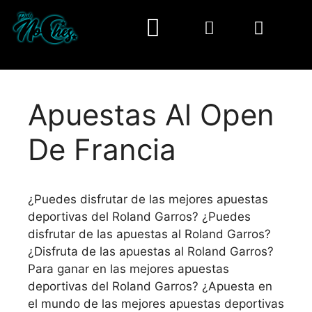
PREGUNTAS FREC.
Apuestas Al Open
De Francia
¿Puedes disfrutar de las mejores apuestas
deportivas del Roland Garros? ¿Puedes
disfrutar de las apuestas al Roland Garros?
¿Disfruta de las apuestas al Roland Garros?
Para ganar en las mejores apuestas
deportivas del Roland Garros? ¿Apuesta en
el mundo de las mejores apuestas deportivas